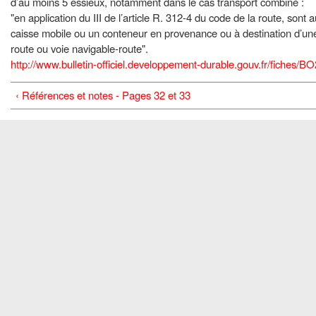
d’au moins 5 essieux, notamment dans le cas transport combiné :
"en application du III de l’article R. 312-4 du code de la route, son
caisse mobile ou un conteneur en provenance ou à destination d’une 
route ou voie navigable-route".
http://www.bulletin-officiel.developpement-durable.gouv.fr/fiches/BO
‹ Références et notes - Pages 32 et 33