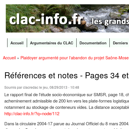
CLAC
Les
Info
grands
canaux
en
débat
Accueil
Argumentaires du CLAC
Documentation
Derniers 
Menu principal
Accueil
»
Plaidoyer argumenté pour l'abandon du projet Saône-Mosel
All
Vous êtes ici
con
prin
Références et notes - Pages 34 et
Soumis par
clacredac
le jeu, 08/29/2013 - 10:48
Le rapport final de l'étude socio-économique sur SMSR, page 18, c
acheminement admissible de 200 km vers les plate-formes logistique
notamment au stockage de conteneurs vides. La distance acceptable 
http://clac-info.fr/?q=node/112
Dans la circulaire 2004-17 parue au Journal Officiel du 8 mars 2004