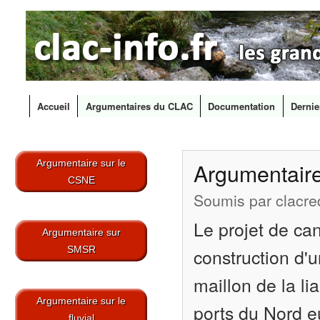
CLAC
Les
Info
grands
canaux
en
débat
Accueil
Argumentaires du CLAC
Documentation
Dernie
Menu principal
All
con
Argumentaire sur le
Argumentaire
prin
CSNE
Soumis par
clacre
Le projet de ca
Argumentaire sur
SMSR
construction d'u
maillon de la li
Argumentaire sur le
ports du Nord eu
fluvial