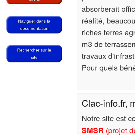
absorberait offi
réalité, beauco
Naviguer dans la
documentation
riches terres ag
m3 de terrasseme
Rechercher sur le
travaux d'infras
site
Pour quels béné
Clac-info.fr,
Notre site est c
SMSR
(projet 