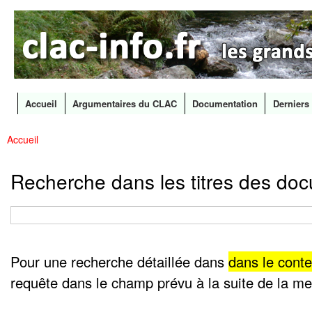
CLAC
Les
Info
grands
canaux
en
débat
Accueil
Argumentaires du CLAC
Documentation
Derniers 
Menu principal
Accueil
All
Vous êtes ici
con
prin
Recherche dans les titres des doc
Formulaire
de
Pour une recherche détaillée dans
dans le cont
recherche
requête dans le champ prévu à la suite de la ment