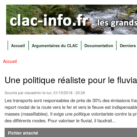
CLAC
Les
Info
grands
canaux
en
débat
Accueil
Argumentaires du CLAC
Documentation
Derniers 
Menu principal
Accueil
All
Vous êtes ici
con
prin
Une politique réaliste pour le fluvia
Soumis par
clacadmin
le lun, 01/15/2018 - 20:26
Les transports sont responsables de près de 30% des émissions franç
report modal de la route vers le fer et vers le fleuve est indispens
masses (massifiables). Il exige une politique volontariste contre la
des différents modes. Pour valoriser le fluvial, il faudrait...
Fichier attaché