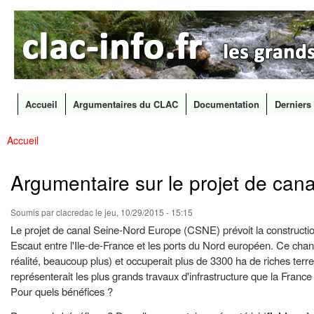
CLAC
Les
Info
grands
canaux
en
débat
Accueil
Argumentaires du CLAC
Documentation
Derniers 
Menu principal
Accueil
All
Vous êtes ici
con
prin
Argumentaire sur le projet de ca
Soumis par
clacredac
le jeu, 10/29/2015 - 15:15
Le projet de canal Seine-Nord Europe (CSNE) prévoit la construction 
Escaut entre l'Ile-de-France et les ports du Nord européen. Ce chantier
réalité, beaucoup plus) et occuperait plus de 3300 ha de riches terre
représenterait les plus grands travaux d'infrastructure que la France
Pour quels bénéfices ?