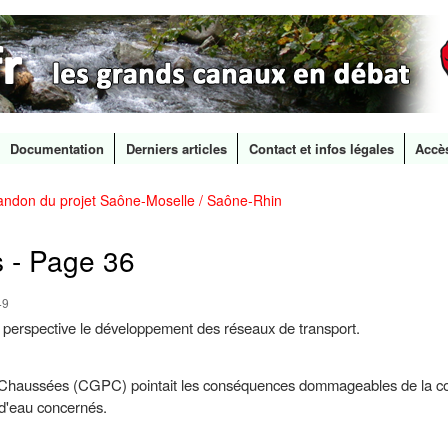
Documentation
Derniers articles
Contact et infos légales
Accè
andon du projet Saône-Moselle / Saône-Rhin
Aller au
contenu
principal
s - Page 36
49
 perspective le développement des réseaux de transport.
 Chaussées (CGPC) pointait les conséquences dommageables de la con
s d'eau concernés.