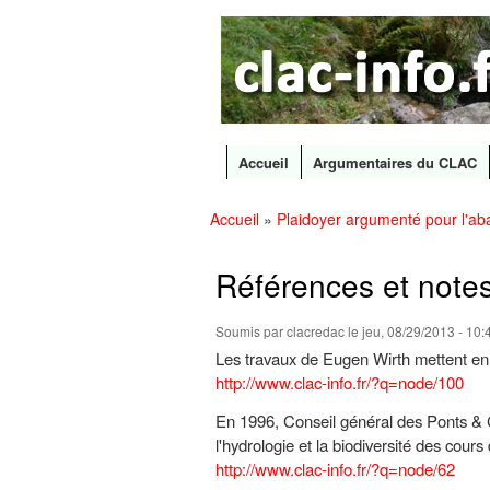
CLAC
Les
Info
grands
canaux
en
débat
Accueil
Argumentaires du CLAC
Menu principal
Accueil
»
Plaidoyer argumenté pour l'ab
Vous êtes ici
Références et note
Soumis par
clacredac
le jeu, 08/29/2013 - 10:
Les travaux de Eugen Wirth mettent en
http://www.clac-info.fr/?q=node/100
En 1996, Conseil général des Ponts &
l'hydrologie et la biodiversité des cour
http://www.clac-info.fr/?q=node/62