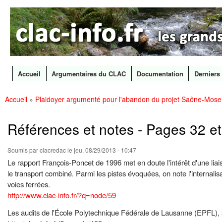
CLAC
Les
Info
grands
canaux
en
débat
Accueil
Argumentaires du CLAC
Documentation
Derniers 
Menu principal
Accueil
»
Plaidoyer argumenté pour l'abandon du projet Saône-Mosel
All
Vous êtes ici
con
prin
Références et notes - Pages 32 et
Soumis par
clacredac
le jeu, 08/29/2013 - 10:47
Le rapport François-Poncet de 1996 met en doute l'intérêt d'une liaiso
le transport combiné. Parmi les pistes évoquées, on note l'internalis
voies ferrées.
http://www.clac-info.fr/?q=node/59
Les audits de l'École Polytechnique Fédérale de Lausanne (EPFL), sur