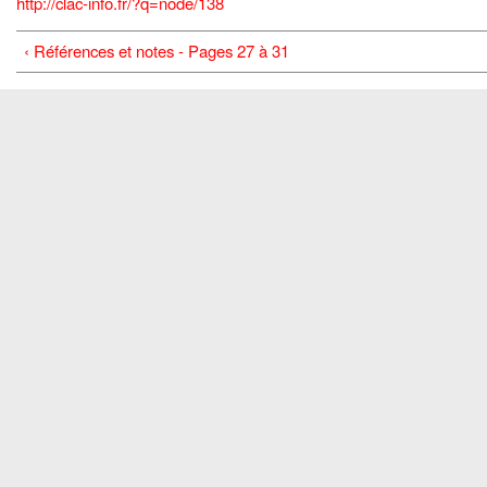
http://clac-info.fr/?q=node/138
‹ Références et notes - Pages 27 à 31