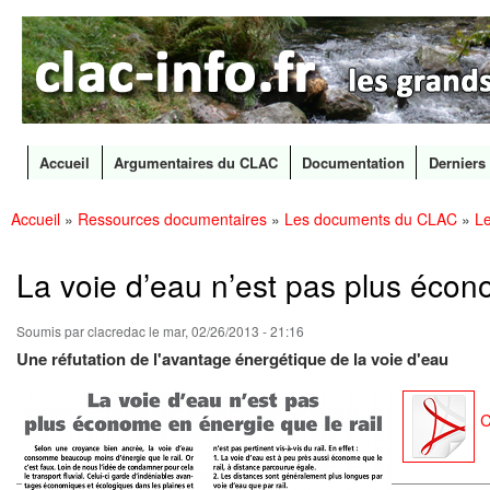
CLAC
Les
Info
grands
canaux
en
débat
Accueil
Argumentaires du CLAC
Documentation
Derniers 
Menu principal
Accueil
»
Ressources documentaires
»
Les documents du CLAC
»
Le
All
Vous êtes ici
con
prin
La voie d’eau n’est pas plus écono
Soumis par
clacredac
le mar, 02/26/2013 - 21:16
Une réfutation de l'avantage énergétique de la voie d'eau
C