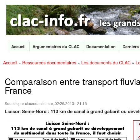
CLAC
Les
Info
grands
canaux
en
débat
Accueil
Argumentaires du CLAC
Documentation
Derniers 
Menu principal
Accueil
»
Ressources documentaires
»
Les documents du CLAC
»
Le
All
Vous êtes ici
con
prin
Comparaison entre transport fluvia
France
Soumis par
clacredac
le mar, 02/26/2013 - 21:15
Liaison Seine-Nord : 113 km de canal à grand gabarit ou dével