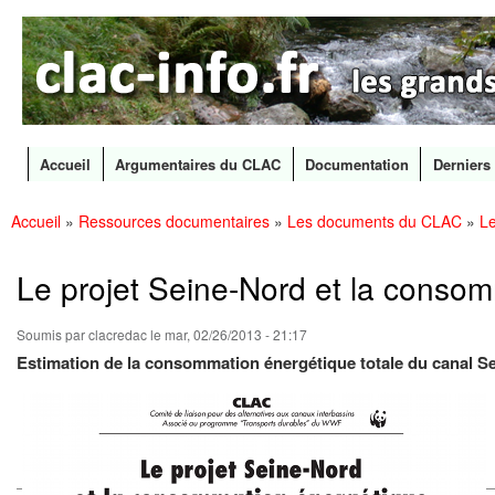
CLAC
Les
Info
grands
canaux
en
débat
Accueil
Argumentaires du CLAC
Documentation
Derniers 
Menu principal
Accueil
»
Ressources documentaires
»
Les documents du CLAC
»
Le
All
Vous êtes ici
con
prin
Le projet Seine-Nord et la conso
Soumis par
clacredac
le mar, 02/26/2013 - 21:17
Estimation de la consommation énergétique totale du canal S