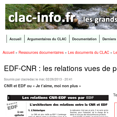
CLAC
Les
Info
grands
canaux
en
débat
Accueil
Argumentaires du CLAC
Documentation
Derniers 
Menu principal
Accueil
»
Ressources documentaires
»
Les documents du CLAC
»
Le
All
Vous êtes ici
con
prin
EDF-CNR : les relations vues de pa
Soumis par
clacredac
le mar, 02/26/2013 - 20:41
CNR et EDF ou « Je t’aime, moi non plus »
Te