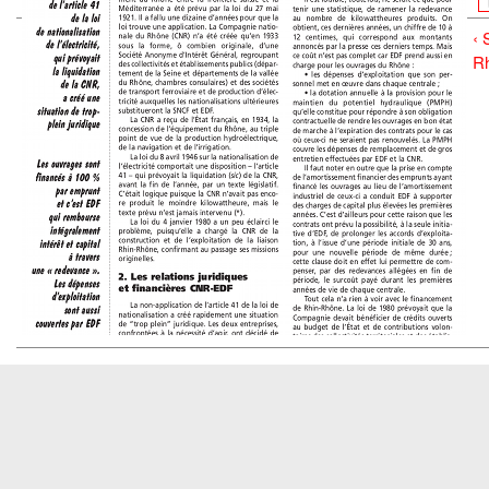
‹ 
Rh