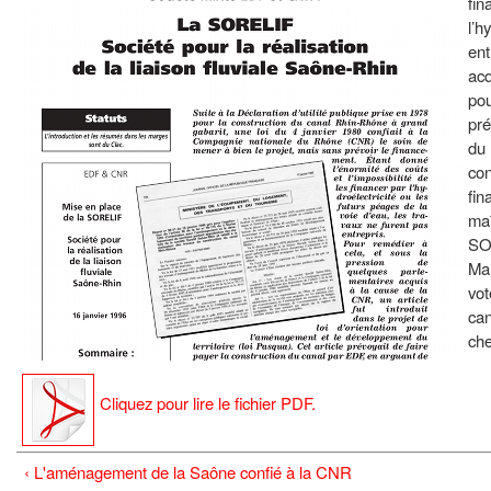
fin
l’h
ent
acq
pou
pré
du 
con
fin
maî
SOR
Mar
vot
can
che
Cliquez pour lire le fichier PDF.
‹ L'aménagement de la Saône confié à la CNR