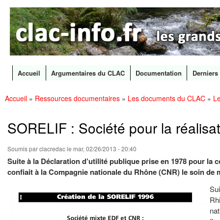
CLAC
Les
Info
grands
canaux
en
débat
Accueil
Argumentaires du CLAC
Documentation
Derniers 
Menu principal
Accueil
»
Ressources documentaires
»
Les documents du CLAC
»
Le
All
Vous êtes ici
con
prin
SORELIF : Société pour la réalisat
Soumis par
clacredac
le mar, 02/26/2013 - 20:40
Suite à la Déclaration d’utilité publique prise en 1978 pour la
confiait à la Compagnie nationale du Rhône (CNR) le soin de me
Sui
Rhi
nat