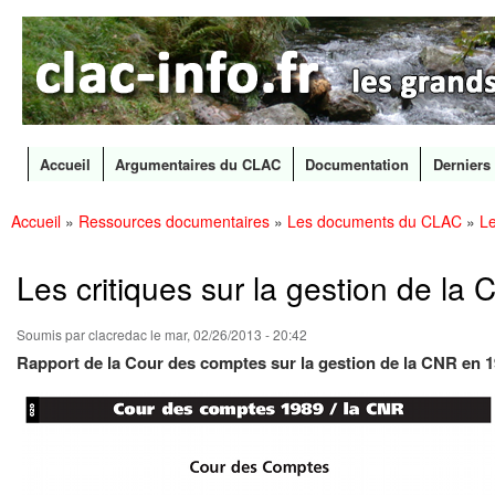
CLAC
Les
Info
grands
canaux
en
débat
Accueil
Argumentaires du CLAC
Documentation
Derniers 
Menu principal
Accueil
»
Ressources documentaires
»
Les documents du CLAC
»
Le
All
Vous êtes ici
con
prin
Les critiques sur la gestion de la
Soumis par
clacredac
le mar, 02/26/2013 - 20:42
Rapport de la Cour des comptes sur la gestion de la CNR en 