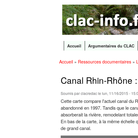
CLAC
Les
Info
grands
canaux
en
débat
Accueil
Argumentaires du CLAC
Menu principal
Accueil
»
Ressources documentaires
»
Vous êtes ici
Canal Rhin-Rhône : 
Soumis par
clacredac
le lun, 11/16/2015 - 15:
Cette carte compare l'actuel canal du Rh
abandonné en 1997. Tandis que le canal 
absorberait la rivière, remodelant tota
En bas de la carte, à la même échelle qu
de grand canal.