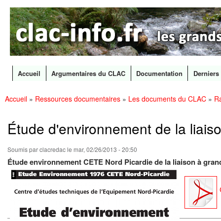
CLAC
Les
Info
grands
canaux
en
débat
Accueil
Argumentaires du CLAC
Documentation
Derniers 
Menu principal
Accueil
»
Ressources documentaires
»
Les documents du CLAC
»
Ra
All
Vous êtes ici
con
prin
Étude d'environnement de la liai
Soumis par
clacredac
le mar, 02/26/2013 - 20:50
Étude environnement CETE Nord Picardie de la liaison à gran