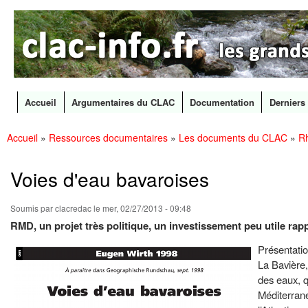
CLAC
Les
Info
grands
canaux
en
débat
Accueil
Argumentaires du CLAC
Documentation
Derniers 
Menu principal
Accueil
»
Ressources documentaires
»
Les documents du CLAC
»
Rh
All
Vous êtes ici
con
prin
Voies d'eau bavaroises
Soumis par
clacredac
le mer, 02/27/2013 - 09:48
RMD, un projet très politique, un investissement peu utile rap
Présentatio
La Bavière,
des eaux, q
Méditerrané