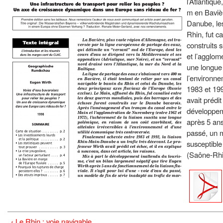
l’Atlantiqu
m en Bavière
Danube, les
Rhin, fut c
construits 
et l’agglom
une longue 
l’environne
1983 et 199
avait prédit
développeme
après 5 ans 
passé, un m
susceptible
(Saône-Rhi
‹ Le Rhin : voie navigable