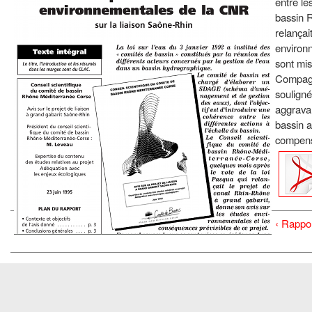
entre le
bassin 
relançai
environ
sont mi
Compagn
soulign
aggravan
bassin 
compens
‹ Rappor