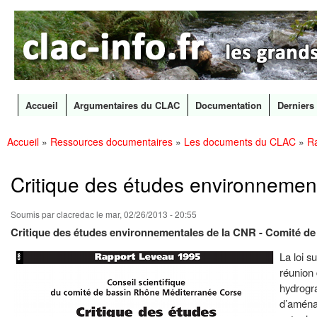
CLAC
Les
Info
grands
canaux
en
débat
Accueil
Argumentaires du CLAC
Documentation
Derniers 
Menu principal
Accueil
»
Ressources documentaires
»
Les documents du CLAC
»
Ra
All
Vous êtes ici
con
prin
Critique des études environnemen
Soumis par
clacredac
le mar, 02/26/2013 - 20:55
Critique des études environnementales de la CNR - Comité d
La loi s
réunion 
hydrogr
d’aménag