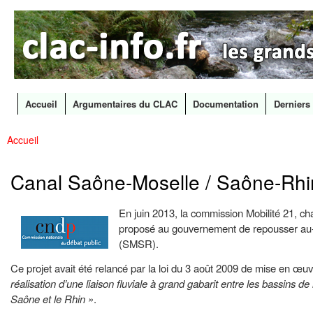
CLAC
Les
Info
grands
canaux
en
débat
Accueil
Argumentaires du CLAC
Documentation
Derniers 
Menu principal
Accueil
All
Vous êtes ici
con
prin
Canal Saône-Moselle / Saône-Rhin 
En juin 2013, la commission Mobilité 21, cha
proposé au gouvernement de repousser au-d
(SMSR).
Ce projet avait été relancé par la loi du 3 août 2009 de mise en œuvre
réalisation d’une liaison fluviale à grand gabarit entre les bassins d
Saône et le Rhin »
.