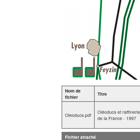
Nom de
Titre
fichier
Oléoducs et raffineri
Oleoducs.pdf
de la France - 1997
Fichier attaché