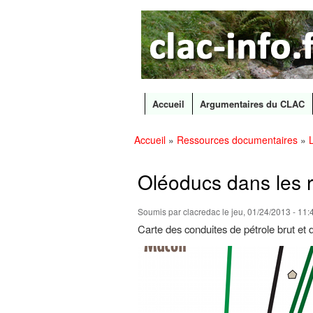
CLAC
Les
Info
grands
canaux
en
débat
Accueil
Argumentaires du CLAC
Menu principal
Accueil
»
Ressources documentaires
»
Vous êtes ici
Oléoducs dans les 
Soumis par
clacredac
le jeu, 01/24/2013 - 11:
Carte des conduites de pétrole brut et 