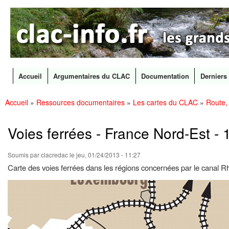
CLAC
Les
Info
grands
canaux
en
débat
Accueil
Argumentaires du CLAC
Documentation
Derniers 
Menu principal
Accueil
»
Ressources documentaires
»
Les cartes du CLAC
»
Route, 
All
Vous êtes ici
con
prin
Voies ferrées - France Nord-Est -
Soumis par
clacredac
le jeu, 01/24/2013 - 11:27
Carte des voies ferrées dans les régions concernées par le canal 