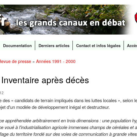
Documentation
Derniers articles
Contact et infos légales
Accè
Revue de presse
»
Années 1991 - 2000
Aller au
contenu
principal
Inventaire après décès
:12
ire des « candidats de terrain impliqués dans les luttes locales », selon 
ejet d'un modèle de développement inégal et destructeur.
rance appréhendée arbitrairement en trois dimensions : une population 
 voué à l'industrialisation agricole immenses champs de céréales et at
lage du territoire fondé sur des voies de communication à grande vites