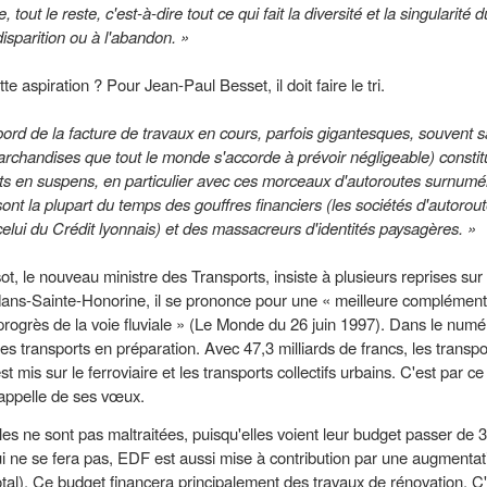
tout le reste, c'est-à-dire tout ce qui fait la diversité et la singularité 
disparition ou à l'abandon. »
 aspiration ? Pour Jean-Paul Besset, il doit faire le tri.
rd de la facture de travaux en cours, parfois gigantesques, souvent s
archandises que tout le monde s'accorde à prévoir négligeable) constitu
rojets en suspens, en particulier avec ces morceaux d'autoroutes surn
ont la plupart du temps des gouffres financiers (les sociétés d'autorou
 celui du Crédit lyonnais) et des massacreurs d'identités paysagères. »
le nouveau ministre des Transports, insiste à plusieurs reprises sur l'
nflans-Sainte-Honorine, il se prononce pour une « meilleure complément
 progrès de la voie fluviale » (Le Monde du 26 juin 1997). Dans le nu
es transports en préparation. Avec 47,3 milliards de francs, les trans
st mis sur le ferroviaire et les transports collectifs urbains. C'est par 
 appelle de ses vœux.
es ne sont pas maltraitées, puisqu'elles voient leur budget passer de 3
i ne se fera pas, EDF est aussi mise à contribution par une augmentati
 total). Ce budget financera principalement des travaux de rénovation. C