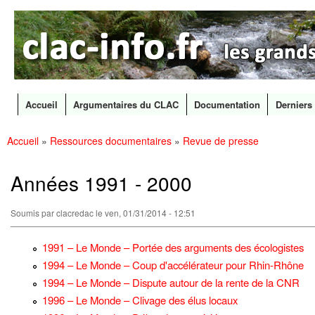
CLAC
Les
Info
grands
canaux
en
débat
Accueil
Argumentaires du CLAC
Documentation
Derniers 
Menu principal
Accueil
»
Ressources documentaires
»
Revue de presse
All
Vous êtes ici
con
prin
Années 1991 - 2000
Soumis par
clacredac
le ven, 01/31/2014 - 12:51
1991 – Le Monde – Portée des arguments des écologistes
1994 – Le Monde – Coup d'accélérateur pour Rhin-Rhône
1994 – Le Monde – Dispute autour de la rente de la CNR
1996 – Le Monde – Clivage des élus locaux