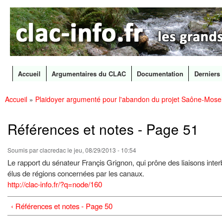
CLAC
Les
Info
grands
canaux
en
débat
Accueil
Argumentaires du CLAC
Documentation
Derniers 
Menu principal
Accueil
»
Plaidoyer argumenté pour l'abandon du projet Saône-Mosel
All
Vous êtes ici
con
prin
Références et notes - Page 51
Soumis par
clacredac
le jeu, 08/29/2013 - 10:54
Le rapport du sénateur Françis Grignon, qui prône des liaisons inter
élus de régions concernées par les canaux.
http://clac-info.fr/?q=node/160
‹ Références et notes - Page 50