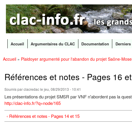
CLAC
Les
Info
grands
canaux
en
débat
Accueil
Argumentaires du CLAC
Documentation
Derniers 
Menu principal
Accueil
»
Plaidoyer argumenté pour l'abandon du projet Saône-Mosel
All
Vous êtes ici
con
prin
Références et notes - Pages 16 et
Soumis par
clacredac
le jeu, 08/29/2013 - 10:41
Les présentations du projet SMSR par VNF n'abordent pas la questio
http://clac-info.fr/?q=node/165
‹ Références et notes - Pages 14 et 15