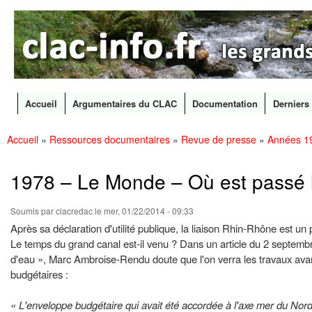
CLAC
Les
Info
grands
canaux
en
débat
Accueil
Argumentaires du CLAC
Documentation
Derniers 
Menu principal
Accueil
»
Ressources documentaires
»
Revue de presse
»
Années 1
All
Vous êtes ici
con
prin
1978 – Le Monde – Où est passé 
Soumis par
clacredac
le mer, 01/22/2014 - 09:33
Après sa déclaration d'utilité publique, la liaison Rhin-Rhône est un 
Le temps du grand canal est-il venu ? Dans un article du 2 septembre
d'eau », Marc Ambroise-Rendu doute que l'on verra les travaux avance
budgétaires :
« L'enveloppe budgétaire qui avait été accordée à l'axe mer du Nord