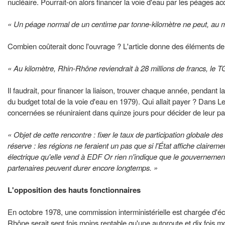
nucléaire. Pourrait-on alors financer la voie d'eau par les péages ac
« Un péage normal de un centime par tonne-kilomètre ne peut, au mi
Combien coûterait donc l'ouvrage ? L'article donne des éléments de
« Au kilomètre, Rhin-Rhône reviendrait à 28 millions de francs, le TG
Il faudrait, pour financer la liaison, trouver chaque année, pendant 
du budget total de la voie d'eau en 1979). Qui allait payer ? Dans 
concernées se réuniraient dans quinze jours pour décider de leur part
« Objet de cette rencontre : fixer le taux de participation globale
réserve : les régions ne feraient un pas que si l'État affiche clairemen
électrique qu'elle vend à EDF Or rien n'indique que le gouvernement 
partenaires peuvent durer encore longtemps. »
L'opposition des hauts fonctionnaires
En octobre 1978, une commission interministérielle est chargée d'éclairc
Rhône serait sept fois moins rentable qu'une autoroute et dix fois 