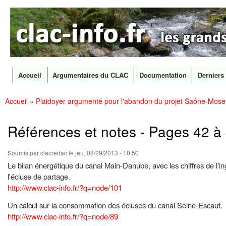
CLAC
Les
Info
grands
canaux
en
débat
Accueil
Argumentaires du CLAC
Documentation
Derniers 
Menu principal
Accueil
»
Plaidoyer argumenté pour l'abandon du projet Saône-Mosel
All
Vous êtes ici
con
prin
Références et notes - Pages 42 à
Soumis par
clacredac
le jeu, 08/29/2013 - 10:50
Le bilan énergétique du canal Main-Danube, avec les chiffres de l'
l'écluse de partage.
http://www.clac-info.fr/?q=node/101
Un calcul sur la consommation des écluses du canal Seine-Escaut.
http://www.clac-info.fr/?q=node/89