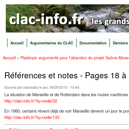
CLAC
Les
Info
grands
canaux
en
débat
Accueil
Argumentaires du CLAC
Documentation
Derniers 
Menu principal
Accueil
»
Plaidoyer argumenté pour l'abandon du projet Saône-Mosel
All
Vous êtes ici
con
prin
Références et notes - Pages 18 à
Soumis par
clacredac
le jeu, 08/29/2013 - 10:44
La situation de Marseille et de Rotterdam dans les routes maritimes
http://clac-info.fr/?q=node/32
En 1960, certains rêvent déjà de voir Marseille devenir un jour le po
http://clac-info.fr/?q=node/133