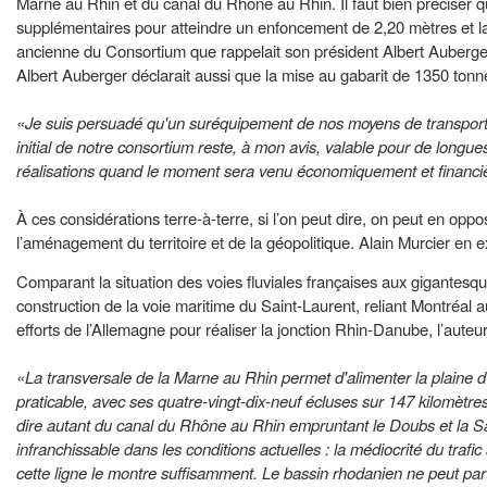
Marne au Rhin et du canal du Rhône au Rhin. Il faut bien préciser q
supplémentaires pour atteindre un enfoncement de 2,20 mètres et la
ancienne du Consortium que rappelait son président Albert Auberge
Albert Auberger déclarait aussi que la mise au gabarit de 1350 tonn
«Je suis persuadé qu'un suréquipement de nos moyens de transport 
initial de notre consortium reste, à mon avis, valable pour de longues
réalisations quand le moment sera venu économiquement et financ
À ces considérations terre-à-terre, si l’on peut dire, on peut en oppo
l’aménagement du territoire et de la géopolitique. Alain Murcier 
Comparant la situation des voies fluviales françaises aux gigantesqu
construction de la voie maritime du Saint-Laurent, reliant Montréal
efforts de l’Allemagne pour réaliser la jonction Rhin-Danube, l’auteur 
«La transversale de la Marne au Rhin permet d'alimenter la plaine d'A
praticable, avec ses quatre-vingt-dix-neuf écluses sur 147 kilomètre
dire autant du canal du Rhône au Rhin empruntant le Doubs et la Saô
infranchissable dans les conditions actuelles : la médiocrité du traf
cette ligne le montre suffisamment. Le bassin rhodanien ne peut part