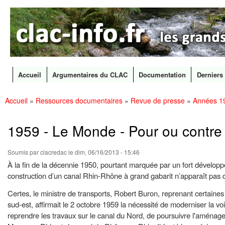
CLAC
Les
Info
grands
canaux
en
débat
Accueil
Argumentaires du CLAC
Documentation
Derniers 
Menu principal
Accueil
»
Ressources documentaires
»
Revue de presse
»
Années 1
All
Vous êtes ici
con
prin
1959 - Le Monde - Pour ou contr
Soumis par
clacredac
le dim, 06/16/2013 - 15:46
À la fin de la décennie 1950, pourtant marquée par un fort développ
construction d’un canal Rhin-Rhône à grand gabarit n’apparaît pas c
Certes, le ministre de transports, Robert Buron, reprenant certaine
sud-est, affirmait le 2 octobre 1959 la nécessité de moderniser la 
reprendre les travaux sur le canal du Nord, de poursuivre l'aménage